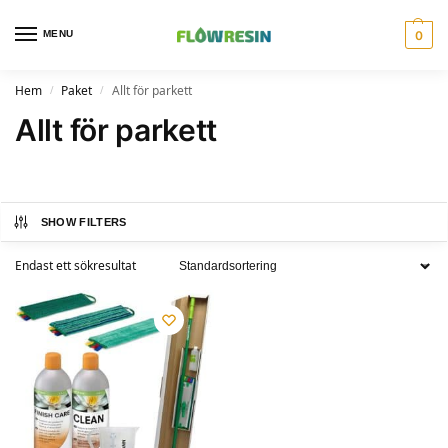
MENU
0
Hem
Paket
Allt för parkett
/
/
Allt för parkett
SHOW FILTERS
Endast ett sökresultat