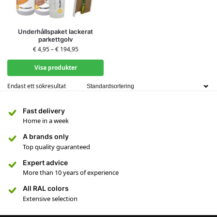
Underhållspaket lackerat
parkettgolv
€
4,95
–
€
194,95
Visa produkter
Endast ett sökresultat
Fast delivery
Home in a week
A brands only
Top quality guaranteed
Expert advice
More than 10 years of experience
All RAL colors
Extensive selection