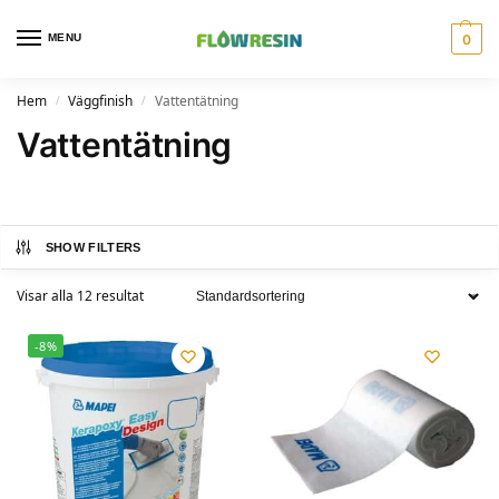
MENU
0
Hem
Väggfinish
Vattentätning
/
/
Vattentätning
SHOW FILTERS
Visar alla 12 resultat
-8%