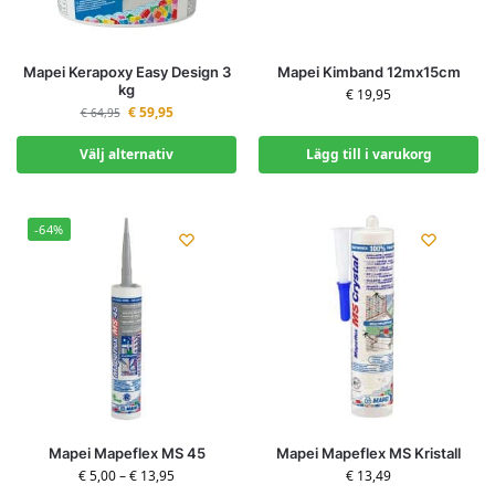
Mapei Kerapoxy Easy Design 3
Mapei Kimband 12mx15cm
kg
€
19,95
€
59,95
€
64,95
Välj alternativ
Lägg till i varukorg
-64%
Mapei Mapeflex MS 45
Mapei Mapeflex MS Kristall
€
5,00
–
€
13,95
€
13,49