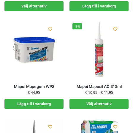
Välj alternativ
Lägg till i varukorg
-8%
Mapei Mapegum WPS
Mapei Mapesil AC 310ml
€
44,95
€
10,95
–
€
11,95
Lägg till i varukorg
Välj alternativ