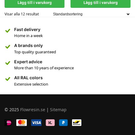
Lägg till i varukorg
Lägg till i varukorg
Visar alla 12 resultat
Fast delivery
Home in a week
A brands only
Top quality guaranteed
Expert advice
More than 10 years of experience
All RAL colors
Extensive selection
© 2025
Flowresin.se
|
Sitemap