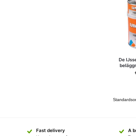
De IJss
belägg
Fast delivery
A b