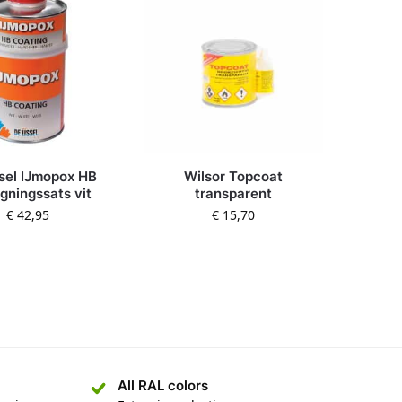
sel IJmopox HB
Wilsor Topcoat
gningssats vit
transparent
€
42,95
€
15,70
All RAL colors