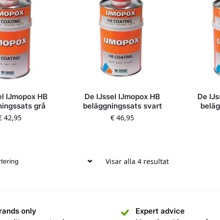
el IJmopox HB
De IJssel IJmopox HB
De IJs
ningssats grå
beläggningssats svart
beläg
€
42,95
€
46,95
Visar alla 4 resultat
rands only
Expert advice