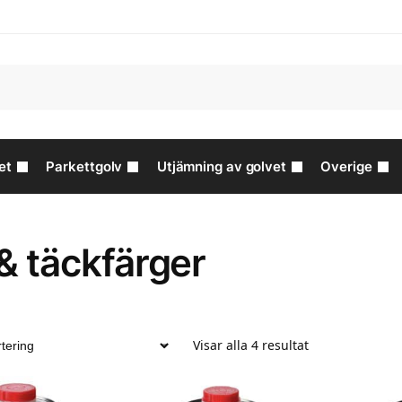
et
Parkettgolv
Utjämning av golvet
Overige
& täckfärger
Visar alla 4 resultat