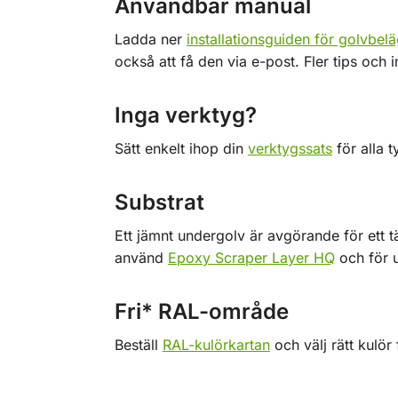
Användbar manual
Ladda ner
installationsguiden för golvbel
också att få den via e-post. Fler tips och i
Inga verktyg?
Sätt enkelt ihop din
verktygssats
för alla t
Substrat
Ett jämnt undergolv är avgörande för ett tä
använd
Epoxy Scraper Layer HQ
och för 
Fri* RAL-område
Beställ
RAL-kulörkartan
och välj rätt kulör 