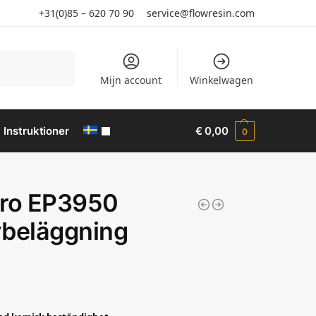
+31(0)85 – 620 70 90
service@flowresin.com
Sök
Mijn account
Winkelwagen
Instruktioner
€
0,00
0
uro EP3950
vbeläggning