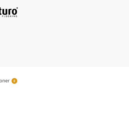
oner
0