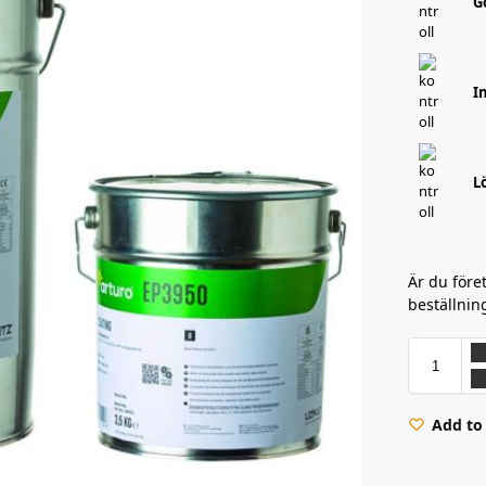
G
I
L
Är du före
beställnin
Add to 