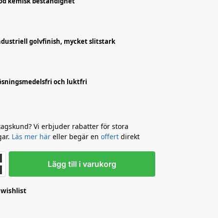
od kemisk beständighet
ndustriell golvfinish, mycket slitstark
ösningsmedelsfri och luktfri
tagskund? Vi erbjuder rabatter för stora
gar.
Läs mer här
eller begär en
offert
direkt
Lägg till i varukorg
wishlist