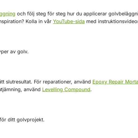
äggning
och följ steg för steg hur du applicerar golvbeläggn
nspiration? Kolla in vår
YouTube-sida
med instruktionsvideo
yper av golv.
tt slutresultat. För reparationer, använd
Epoxy Repair Morta
utjämning, använd
Levelling Compound
.
för ditt golvprojekt.