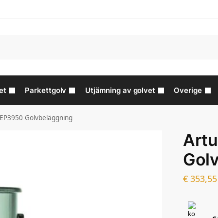
et
Parkettgolv
Utjämning av golvet
Overige
 EP3950 Golvbeläggning
Art
Gol
€
353,55