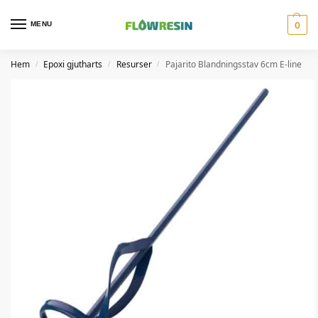
MENU
0
Hem
Epoxi gjutharts
Resurser
Pajarito Blandningsstav 6cm E-line
/
/
/