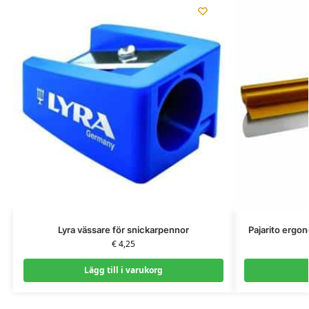
Lyra vässare för snickarpennor
Pajarito ergo
€
4,25
Lägg till i varukorg