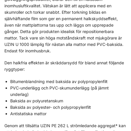
inomhusluftkvalitet. Vätskan är lätt att applicera med en
skumroller och torkar snabbt. Efter torkning bildas en
självhäftande film som ger en permanent halkskyddseffekt,
även när mattplattorna tas upp och läggs om upprepade
gånger. Detta gör produkten idealisk för repositionerbara
mattor. Tack vare sin höga motståndskraft mot mjukgörare är
UZIN U 1000 lämplig för nästan alla mattor med PVC-baksida.
Endast för inomhusbruk.
Den halkfria effekten är skräddarsydd för bland annat följande
ryggtyper:
Bitumenblandning med baksida av polypropylenfilt
PVC-underlägg och PVC-skumunderlägg (på jämnt
underlag)
Baksida av polyuretanskum
Baksida av polyester- och polypropylenfilt
Antistatiska mattor
Genom att tillsätta UZIN PE 262 L strömledande aggregat* kan