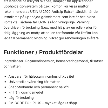
ett ledande halkskydd skapas, lämpligt för applikationer i
upphöjda golvsystem på t.ex. kontor. För vissa mattor
rekommenderas UZIN U 2100 Antislip Extra*, särskilt när de
installeras på upphöjda golvelement som inte är helt plana.
Kontakta i sådana fall UZIN:s rådgivningslinje. Varning:
överdriven förbrukning (t.ex. med hjälp av en roller) eller för
tidig läggning av mattplattor i en fortfarande våt limfilm kan
leda till permanent bindning, vilket gör renoveringen svårare.
Funktioner / Produktfördelar
Ingredienser: Polymerdispersion, konserveringsmedel, tillsatser
och vatten.
Ansvarar för hälsosam inomhusluftkvalitet
Universell användning för mattor
Snabbtorkande och permanent halkfri
Fri från lösningsmedel
Låg förbrukning
EMICODE EC 1 PLUS – mycket låga utsläpp